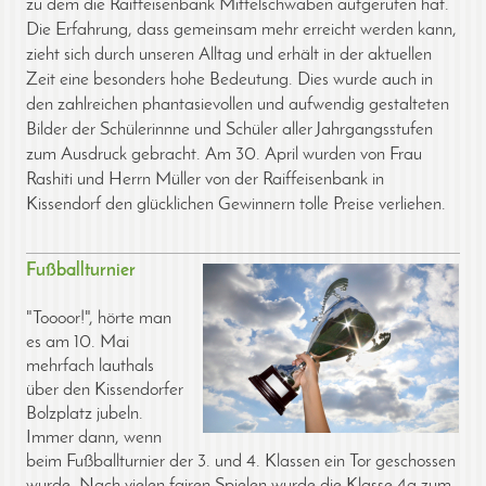
zu dem die Raiffeisenbank Mittelschwaben aufgerufen hat.
Die Erfahrung, dass gemeinsam mehr erreicht werden kann,
zieht sich durch unseren Alltag und erhält in der aktuellen
Zeit eine besonders hohe Bedeutung. Dies wurde auch in
den zahlreichen phantasievollen und aufwendig gestalteten
Bilder der Schülerinnne und Schüler aller Jahrgangsstufen
zum Ausdruck gebracht. Am 30. April wurden von Frau
Rashiti und Herrn Müller von der Raiffeisenbank in
Kissendorf den glücklichen Gewinnern tolle Preise verliehen.
Fußballturnier
"Toooor!", hörte man
es am 10. Mai
mehrfach lauthals
über den Kissendorfer
Bolzplatz jubeln.
Immer dann, wenn
beim Fußballturnier der 3. und 4. Klassen ein Tor geschossen
wurde. Nach vielen fairen Spielen wurde die Klasse 4a zum