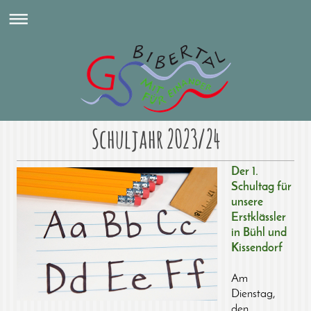
Schuljahr 2023/24
Der 1.
Schultag für
unsere
Erstklässler
in Bühl und
Kissendorf
Am
Dienstag,
den