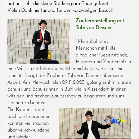
hat uns sehr die kleine Stärkung am Ende gefreut.
Vielen Dank hierfür und für den kurzweiligen Besuch!
Zaubervorstellung mit
Tobi van Deisner
"Mein Ziel ist es,
Menschen mit Hilfe
alltäglicher Gegenstände,
Hunmor und Zaubersalz in
eine Welt zu entführen, in welcher nichts ist, wie es zu sein
scheint...", sagt der Zauberer Tobi van Deisner über seine
Arbeit. Am Mittwoch, den 29.11.2023, gelang es ihm, unsere
Schüler und Schülerinnen in Bühl wie in Kissendorf in einer
witzigen und frechen Zaubershow zu begeistern und zum
Lachen zu bringen.
Die Kinder - aber
auch die Lehrerinnen -
konnten viel staunen
über verschwundene
und wieder